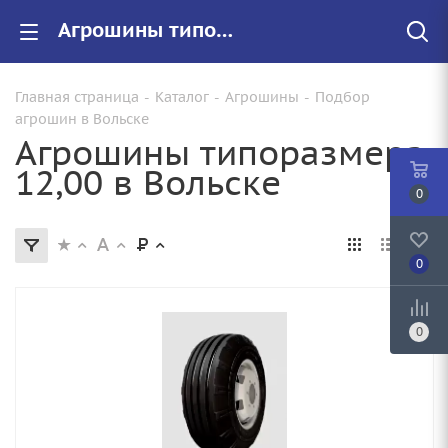
Агрошины типоразмера 12,00 купить в Вольске недорого
Главная страница
-
Каталог
-
Агрошины
-
Подбор
агрошин в Вольске
Агрошины типоразмера
12,00 в Вольске
0
0
0