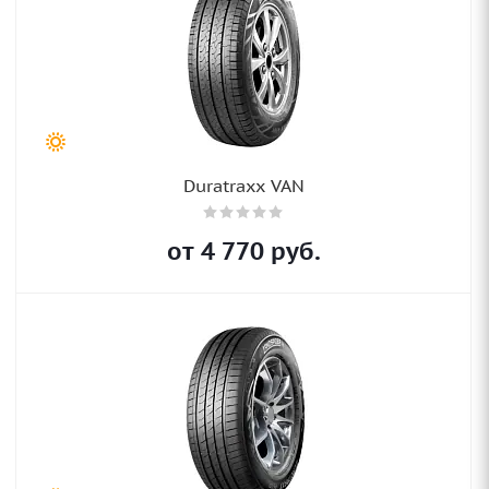
Duratraxx VAN
от
4 770
руб.