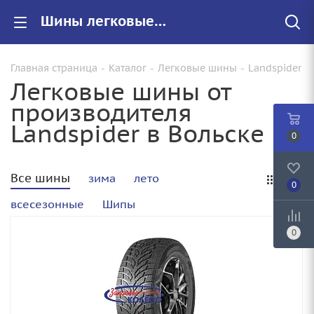
Шины легковые Landspider купить в Вольске, цены на резину Landspider для авто
Главная страница
-
Каталог
-
Легковые шины
-
Landspider
Легковые шины от
производителя
Landspider в Вольске
0
Все шины
зима
лето
0
всесезонные
Шипы
0