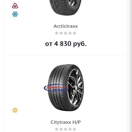
Arctictraxx
от
4 830
руб.
Citytraxx H/P