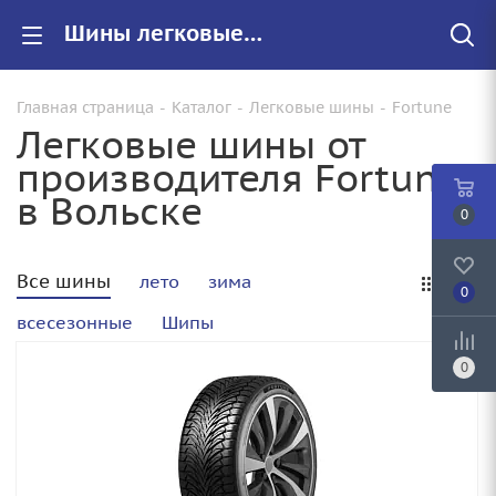
Шины легковые Fortune купить в Вольске, цены на резину Fortune для авто
Главная страница
-
Каталог
-
Легковые шины
-
Fortune
Легковые шины от
производителя Fortune
в Вольске
0
Все шины
лето
зима
0
всесезонные
Шипы
0