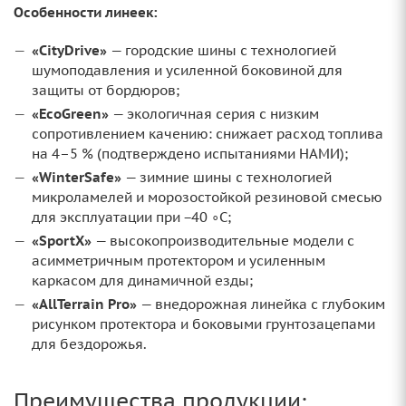
Особенности линеек:
«CityDrive»
— городские шины с технологией
шумоподавления и усиленной боковиной для
защиты от бордюров;
«EcoGreen»
— экологичная серия с низким
сопротивлением качению: снижает расход топлива
на 4–5 % (подтверждено испытаниями НАМИ);
«WinterSafe»
— зимние шины с технологией
микроламелей и морозостойкой резиновой смесью
для эксплуатации при −40 ∘C;
«SportX»
— высокопроизводительные модели с
асимметричным протектором и усиленным
каркасом для динамичной езды;
«AllTerrain Pro»
— внедорожная линейка с глубоким
рисунком протектора и боковыми грунтозацепами
для бездорожья.
Преимущества продукции: