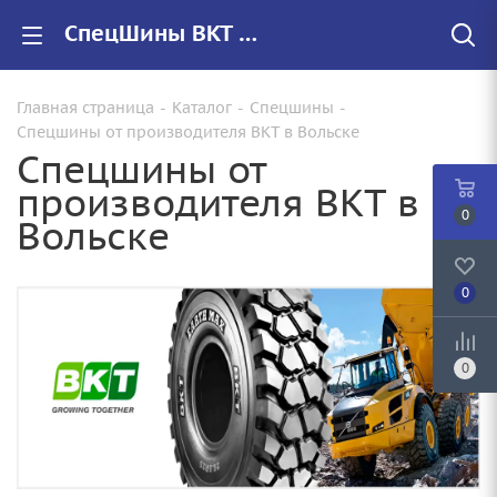
СпецШины BKT купить в Вольске, цены на резину BKT
Главная страница
-
Каталог
-
Спецшины
-
Спецшины от производителя BKT в Вольске
Спецшины от
производителя BKT в
0
Вольске
0
0