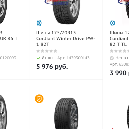
3
Шины 175/70R13
Шины 1
OUR 86 T
Cordiant Winter Drive PW-
Cordiant
1 82T
82 T TL
00120093
8+ шт.
Арт: 1439300143
Нет в 
Арт: 6508
5 976
руб.
3 990