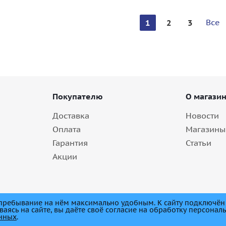
Все
1
2
3
Покупателю
О магази
Доставка
Новости
Оплата
Магазины
Гарантия
Статьи
Акции
е пребывание на нём максимально удобным. К cайту подключён
ваясь на сайте, вы даёте своё согласие на обработку персонал
анных
.