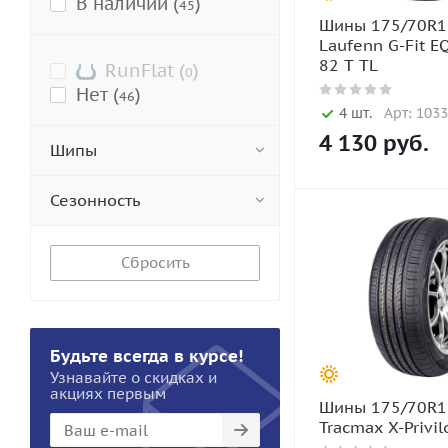
В наличии (
)
45
Шины 175/70R1
Laufenn G-Fit E
82 T TL
RunFlat (
)
0
Нет (
)
46
4 шт.
Арт: 103
4 130
руб.
Шипы
Сезонность
Сбросить
Будьте всегда в курсе!
Узнавайте о скидках и
акциях первым
Шины 175/70R1
Tracmax X-Privi