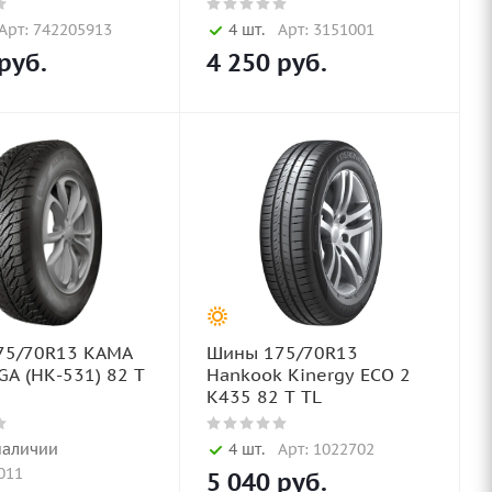
Арт: 742205913
4 шт.
Арт: 3151001
руб.
4 250
руб.
75/70R13 KAMA
Шины 175/70R13
GA (НК-531) 82 T
Hankook Kinergy ECO 2
K435 82 T TL
наличии
4 шт.
Арт: 1022702
011
5 040
руб.