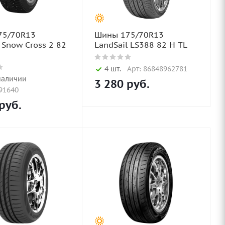
75/70R13
Шины 175/70R13
 Snow Cross 2 82
LandSail LS388 82 H TL
4 шт.
Арт: 86848962781
наличии
3 280
руб.
91640
руб.