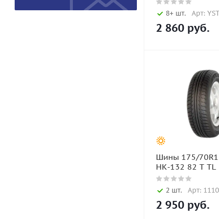
8+ шт.
Арт: YS
2 860
руб.
Шины 175/70R1
НК-132 82 T TL
2 шт.
Арт: 111
2 950
руб.