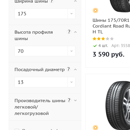
?
Ширина шины
175
Шины 175/70R1
Cordiant Road R
?
H TL
Высота профиля
шины
4 шт.
Арт: 355
70
3 590
руб.
?
Посадочный диаметр
13
?
Производитель шины
легковой/
легкогрузовой