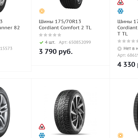
3
Шины 175/70R13
Шины 1
unner 82
Cordiant Comfort 2 TL
Cordiant
T TL
4 шт.
Арт: 650852099
815573
Нет в 
3 790
руб.
Арт: 6861
4 330