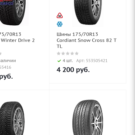
75/70R13
Шины 175/70R13
 Winter Drive 2
Cordiant Snow Cross 82 T
TL
наличии
4 шт.
Арт: 553505421
55416
4 200
руб.
руб.