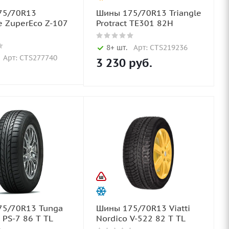
75/70R13
Шины 175/70R13 Triangle
e ZuperEco Z-107
Protract TE301 82H
8+ шт.
Арт: CTS219236
Арт: CTS277740
3 230
руб.
5/70R13 Tunga
Шины 175/70R13 Viatti
 PS-7 86 T TL
Nordico V-522 82 T TL