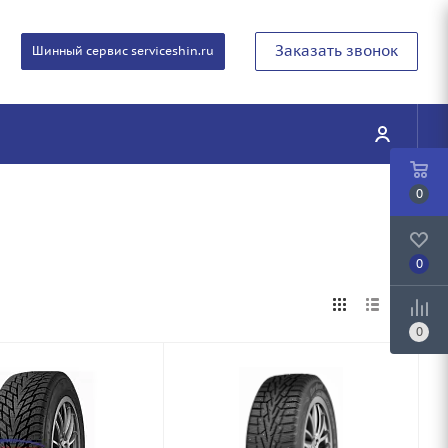
Заказать звонок
Шинный сервис serviceshin.ru
0
0
0