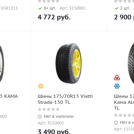
TX5R1311
8+ шт.
Арт: 3150001
2 шт.
4 772
руб.
2 900
3 KAMA
Шины 175/70R13 Viatti
Шины 1
Strada-130 TL
Кама AL
TL
0001
Нет в наличии
Нет в 
Арт: 3110001
Арт: 1151
3 490
руб.