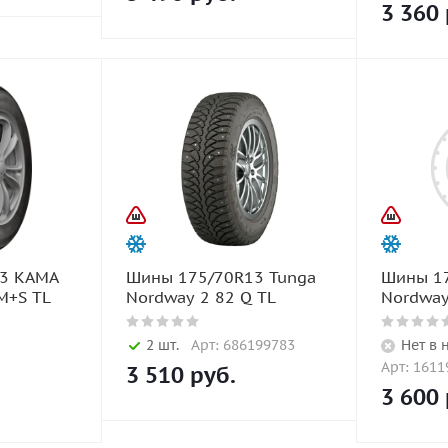
3 360
3 KAMA
Шины 175/70R13 Tunga
Шины 17
M+S TL
Nordway 2 82 Q TL
Nordway
2 шт.
Арт: 686199783
Нет в 
Арт: 161
3 510
руб.
3 600