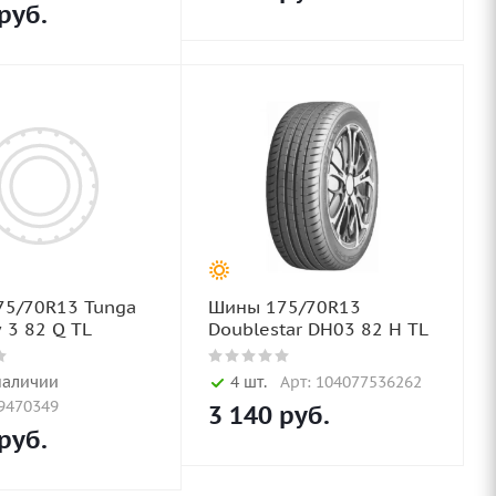
руб.
5/70R13 Tunga
Шины 175/70R13
 3 82 Q TL
Doublestar DH03 82 H TL
наличии
4 шт.
Арт: 104077536262
19470349
3 140
руб.
руб.