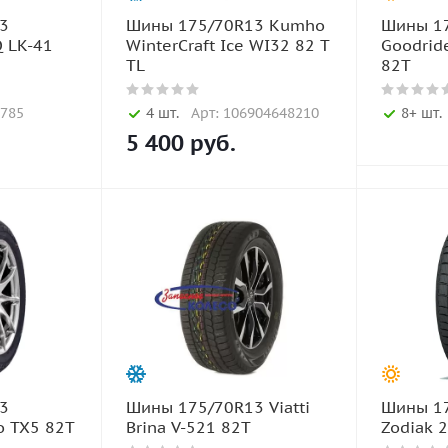
3
Шины 175/70R13 Kumho
Шины 1
Q LK-41
WinterCraft Ice WI32 82 T
Goodrid
TL
82T
3785
4 шт.
Арт: 106904648210
8+ шт.
5 400
руб.
3
Шины 175/70R13 Viatti
Шины 17
lo TX5 82T
Brina V-521 82T
Zodiak 2