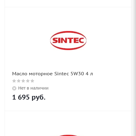
Масло моторное Sintec 5W30 4 л
Нет в наличии
1 695
руб.