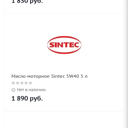
1 830
руб.
Масло моторное Sintec 5W40 5 л
Нет в наличии
1 890
руб.