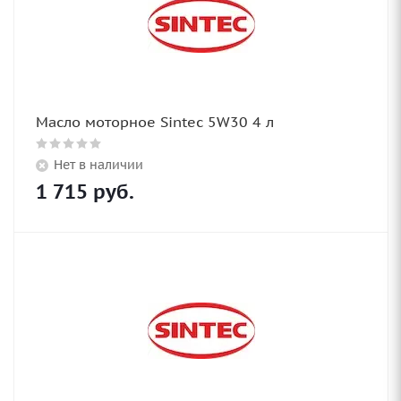
Масло моторное Sintec 5W30 4 л
Нет в наличии
1 715
руб.