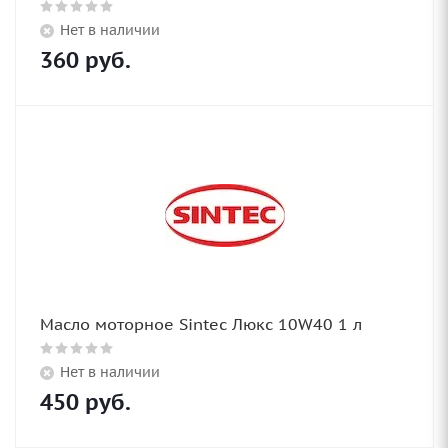
Нет в наличии
360
руб.
Масло моторное Sintec Люкс 10W40 1 л
Нет в наличии
450
руб.