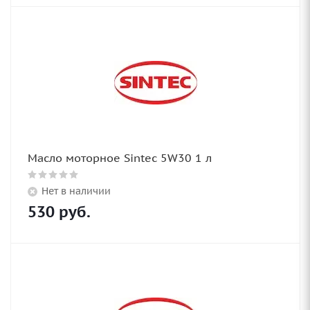
Масло моторное Sintec 5W30 1 л
Нет в наличии
530
руб.