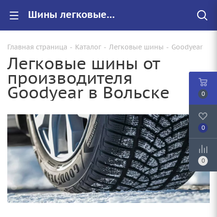
Шины легковые Goodyear купить в Вольске, цены на резину Goodyear для авто
Главная страница
-
Каталог
-
Легковые шины
-
Goodyear
Легковые шины от
производителя
Goodyear в Вольске
0
0
0