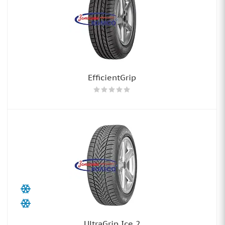
EfficientGrip
UltraGrip Ice 2